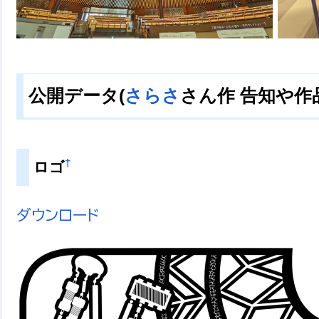
公開データ(
さらさ
さん作 告知や作
†
ロゴ
ダウンロード