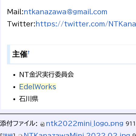
Mail:
ntkanazawa@gmail.com
Twitter:
https://twitter.com/NTKan
†
主催
NT金沢実行委員会
EdelWorks
石川県
添付ファイル:
ntk2022mini_logo.png
91
NTKanazawaMini_2022_02.jpg
[
詳細
]