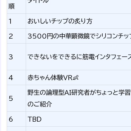
タイトル
順
1
おいしいチップの炙り方
2
3500円の中華顕微鏡でシリコンチッ
3
できないをできるに筋電インタフェース
4
赤ちゃん体験VR👶
野生の論理型AI研究者がちょっと学習
5
のご紹介
6
TBD