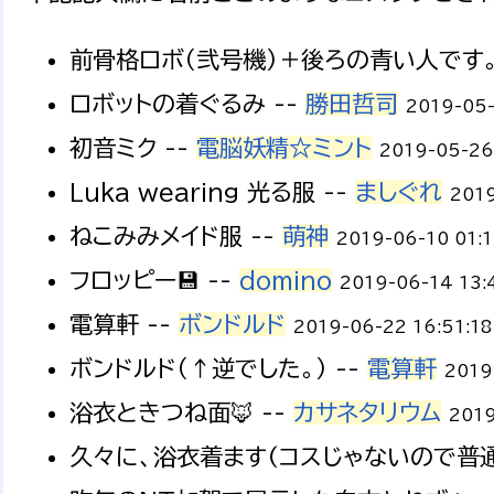
前骨格ロボ（弐号機）＋後ろの青い人です。
ロボットの着ぐるみ --
勝田哲司
2019-05-
初音ミク --
電脳妖精☆ミント
2019-05-26
Luka wearing 光る服 --
ましぐれ
2019
ねこみみメイド服 --
萌神
2019-06-10 01:1
フロッピー💾 --
domino
2019-06-14 13:
電算軒 --
ボンドルド
2019-06-22 16:51:18
ボンドルド（↑逆でした。） --
電算軒
2019
浴衣ときつね面🦊 --
カサネタリウム
2019
久々に、浴衣着ます(コスじゃないので普通