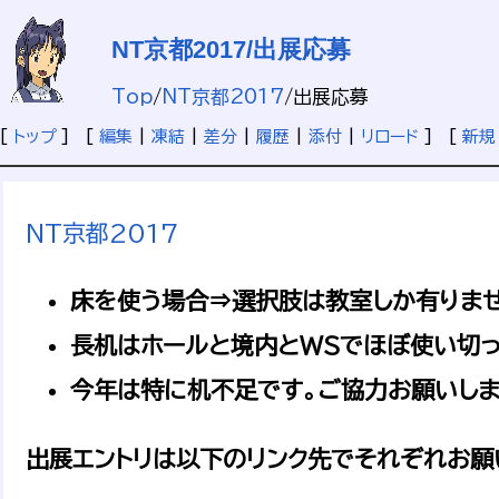
NT京都2017/出展応募
Top
/
NT京都2017
/
出展応募
[
トップ
] [
編集
|
凍結
|
差分
|
履歴
|
添付
|
リロード
] [
新規
NT京都2017
床を使う場合⇒選択肢は教室しか有りま
長机はホールと境内とWSでほぼ使い切っ
今年は特に机不足です。ご協力お願いしま
出展エントリは以下のリンク先でそれぞれお願