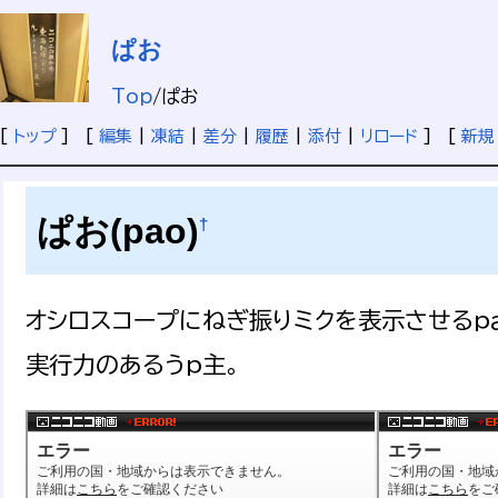
ぱお
Top
/
ぱお
[
トップ
] [
編集
|
凍結
|
差分
|
履歴
|
添付
|
リロード
] [
新規
ぱお(pao)
†
オシロスコープにねぎ振りミクを表示させるp
実行力のあるうp主。