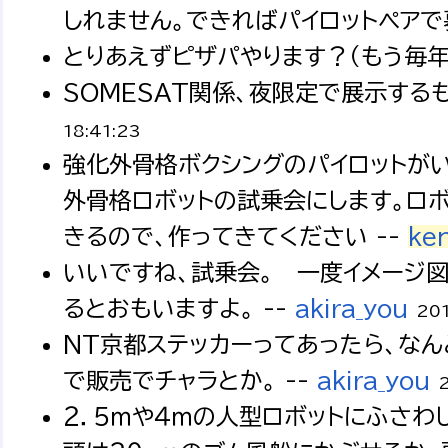
しれません。できればパイロットペアで募
とりあえずピザパやります？（もう毎年
SOMESAT関係、夜限定で展示する
18:41:23
強化外骨格ボクシングのパイロットが
外骨格ロボットの試乗会にします。ロボ
きるので、作ってきてください --
ke
いいですね、試乗会。 一度イメージ
るとおもいますよ。 --
akira_you
201
NT京都ステッカーってあったら、な
で販売でチャラとか。 --
akira_you
２．５ｍや４ｍの人型ロボットにふさ