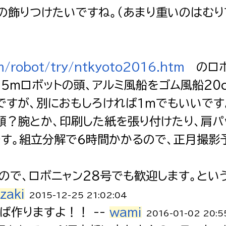
飾りつけたいですね。（あまり重いのはむりで
m/robot/try/ntkyoto2016.htm
のロボ
．５ｍロボットの頭、アルミ風船をゴム風船２０
ですが、別におもしろければ１ｍでもいいです
頭？腕とか、印刷した紙を張り付けたり、肩パ
す。組立分解で６時間かかるので、正月撮影予
ので、ロボニャン２８号でも歓迎します。とい
zaki
2015-12-25 21:02:04
ば作りますよ！！ --
wami
2016-01-02 20:5