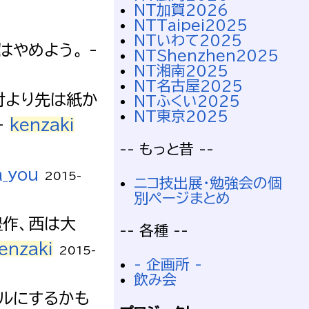
NT加賀2026
NTTaipei2025
NTいわて2025
やめよう。 -
NTShenzhen2025
NT湘南2025
NT名古屋2025
肘より先は紙か
NTふくい2025
NT東京2025
-
kenzaki
-- もっと昔 --
a_you
2015-
ニコ技出展・勉強会の個
別ページまとめ
豊作、西は大
-- 各種 --
enzaki
2015-
- 企画所 -
飲み会
ルにするかも