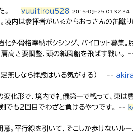
。 --
yuuitirou528
2015-09-25 01:32:34
。境内は参拝者がいるからおっさんの缶蹴りは
強化外骨格奉納ボクシング、パイロット募集。
、肩高さ要調整、頭の紙風船を飛ばす戦い。 -
（足無しなら拝殿はいる気がする） --
akir
の変化形で、境内で礼儀第一で戦って、東は
剣でも２回目でわざと負けるやつです。 --
k
用意。平行線を引いて、そこしか歩けないルー