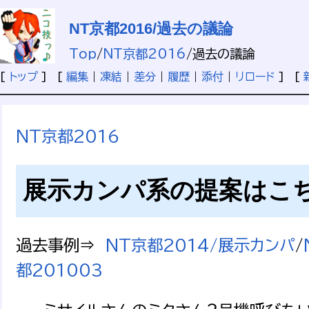
NT京都2016/過去の議論
Top
/
NT京都2016
/
過去の議論
[
トップ
] [
編集
|
凍結
|
差分
|
履歴
|
添付
|
リロード
] [
NT京都2016
展示カンパ系の提案はこ
過去事例⇒
NT京都2014/展示カンパ
/
都201003