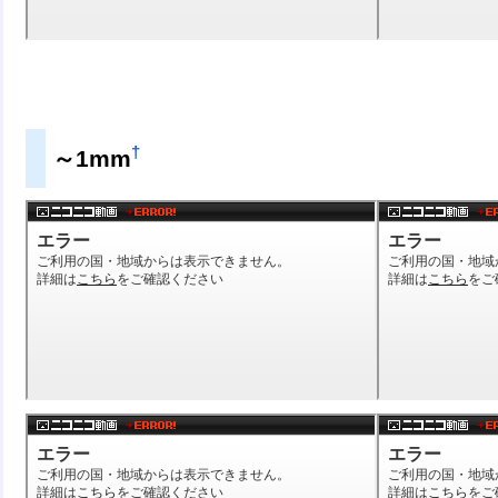
†
～1mm