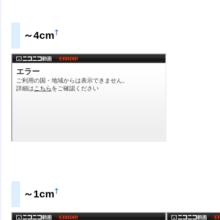
†
～4cm
†
～1cm