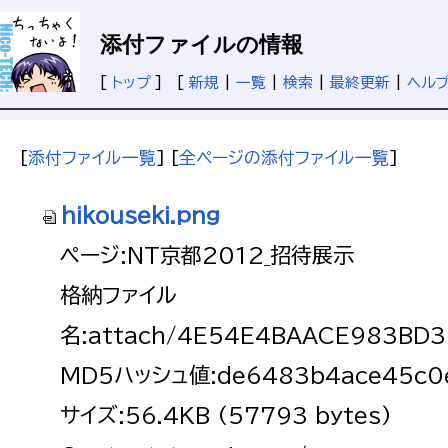
添付ファイルの情報
[
トップ
] [
新規
|
一覧
|
検索
|
最終更新
|
ヘル
[
添付ファイル一覧
] [
全ページの添付ファイル一覧
]
hikouseki.png
ページ:NT京都2012_招待展示
格納ファイル
名:attach/4E54E4BAACE983BD
MD5ハッシュ値:de6483b4ace45c0
サイズ:56.4KB (57793 bytes)