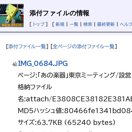
添付ファイルの情報
[
トップ
] [
新規
|
一覧
|
検索
|
最終更新
|
ヘル
[
添付ファイル一覧
] [
全ページの添付ファイル一覧
]
IMG_0684.JPG
ページ:「あの楽器」東京ミーティング/設営
格納ファイル
名:attach/E3808CE38182E381
MD5ハッシュ値:80466fe1341bd084
サイズ:63.7KB (65240 bytes)