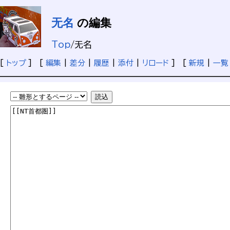
无名
の編集
Top
/
无名
[
トップ
] [
編集
|
差分
|
履歴
|
添付
|
リロード
] [
新規
|
一覧