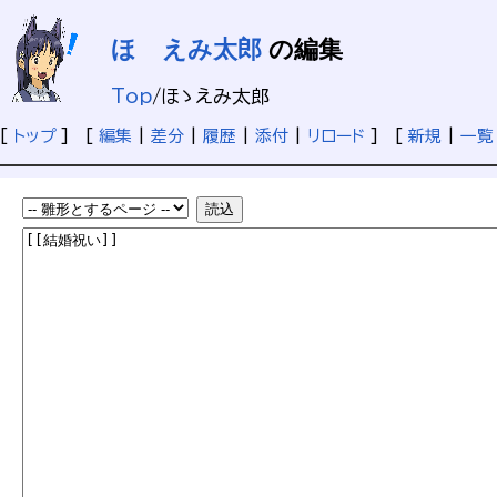
ほゝえみ太郎
の編集
Top
/
ほゝえみ太郎
[
トップ
] [
編集
|
差分
|
履歴
|
添付
|
リロード
] [
新規
|
一覧