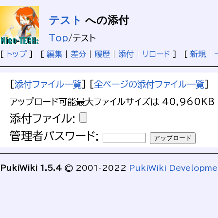
テスト
への添付
Top
/
テスト
[
トップ
] [
編集
|
差分
|
履歴
|
添付
|
リロード
] [
新規
|
[
添付ファイル一覧
] [
全ページの添付ファイル一覧
]
アップロード可能最大ファイルサイズは 40,960KB 
添付ファイル:
管理者パスワード:
PukiWiki 1.5.4
© 2001-2022
PukiWiki Developm