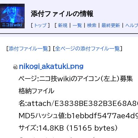
添付ファイルの情報
[
トップ
] [
新規
|
一覧
|
検索
|
最終更新
|
ヘル
[
添付ファイル一覧
] [
全ページの添付ファイル一覧
]
nikogi_akatuki.png
ページ:ニコ技wikiのアイコン(左上)募集
格納ファイル
名:attach/E3838BE382B3E68A
MD5ハッシュ値:b1ebbdf5477ae4d9
サイズ:14.8KB (15165 bytes)