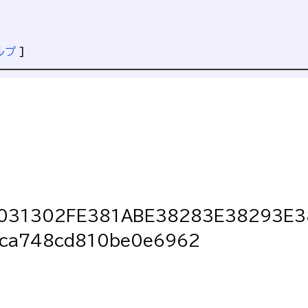
ルプ
]
3031302FE381ABE38283E38293E
ca748cd810be0e6962