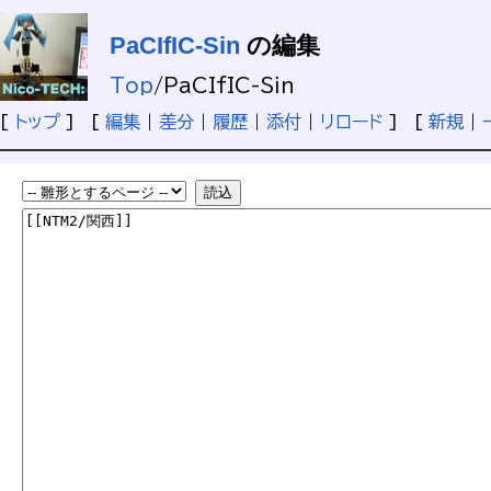
PaCIfIC-Sin
の編集
Top
/
PaCIfIC-Sin
[
トップ
] [
編集
|
差分
|
履歴
|
添付
|
リロード
] [
新規
|