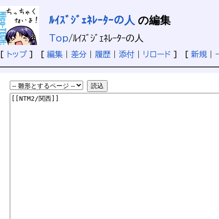
ﾙｲｽﾞｼﾞｪﾈﾚｰﾀｰの人
の編集
Top
/
ﾙｲｽﾞｼﾞｪﾈﾚｰﾀｰの人
[
トップ
] [
編集
|
差分
|
履歴
|
添付
|
リロード
] [
新規
|