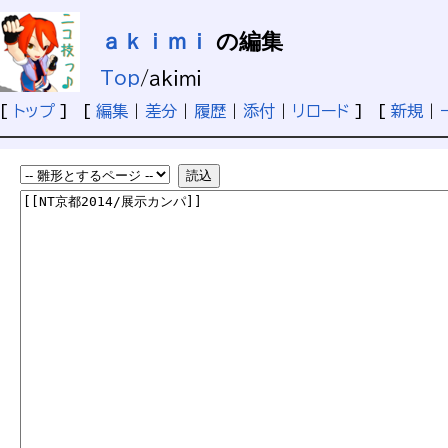
ａｋｉｍｉ
の編集
Top
/
ａｋｉｍｉ
[
トップ
] [
編集
|
差分
|
履歴
|
添付
|
リロード
] [
新規
|