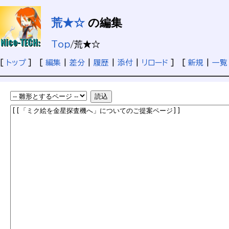
荒★☆
の編集
Top
/
荒★☆
[
トップ
] [
編集
|
差分
|
履歴
|
添付
|
リロード
] [
新規
|
一覧