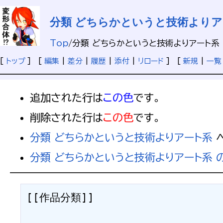
分類 どちらかというと技術より
Top
/
分類 どちらかというと技術よりアート系
[
トップ
] [
編集
|
差分
|
履歴
|
添付
|
リロード
] [
新規
|
一覧
追加された行は
この色
です。
削除された行は
この色
です。
分類 どちらかというと技術よりアート系
へ
分類 どちらかというと技術よりアート系 
[[作品分類]]
