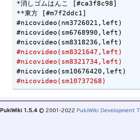
*消しゴムはんこ [#ca3f8c98]

**東方 [#m7f2ddc1]

#nicovideo(nm3726021,left)

#nicovideo(sm6768990,left)

#nicovideo(sm8321647,left)
#nicovideo(sm8321734,left)
#nicovideo(sm10737268)
PukiWiki 1.5.4
© 2001-2022
PukiWiki Development 