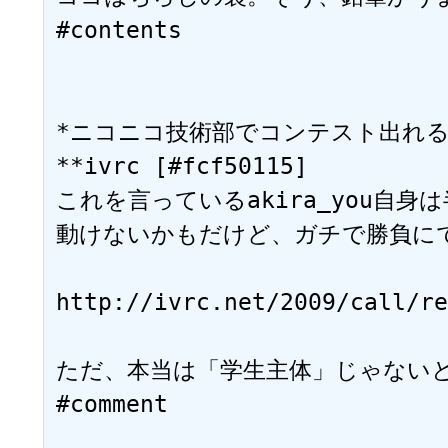
#contents

*ニコニコ技術部でコンテスト出れるんじゃ
**ivrc [#fcf50115]

これを言っているakira_you自身
動けないかもだけど、ガチで勝負にで
http://ivrc.net/2009/call/re
ただ、本当は「学生主体」じゃない
#comment
