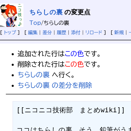
ちらしの裏
の変更点
Top
/
ちらしの裏
[
トップ
] [
編集
|
差分
|
履歴
|
添付
|
リロード
] [
新規
|
追加された行は
この色
です。
削除された行は
この色
です。
ちらしの裏
へ行く。
ちらしの裏 の差分を削除
[[ニコニコ技術部　まとめwiki]]

ココはちらしの裏。そう、鉛筆がうま