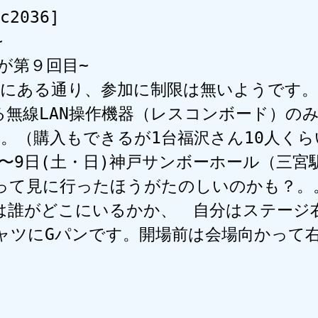
c2036]



第９回目~

A等にある通り、参加に制限は無いようです。~
無線LAN操作機器（レスコンボード）のみ~
。（購入もできるが1台福沢さん10人くらい
〜9日(土・日)神戸サンボーホール（三宮駅
に行ったほうがたのしいのかも？。。私はいけるか忙
どこにいるかか、　自分はステージ右側入り口付近に
パンです。開場前は会場向かって右側のベンチに腰掛