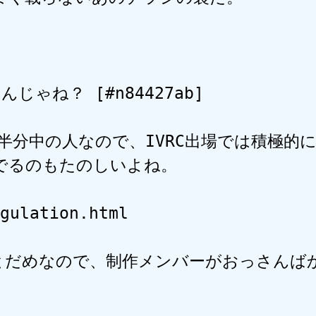
ね？ [#n84427ab]

は半分中の人なので、IVRC出場では積極的に
るのもたのしいよね。

gulation.html

とだめなので、制作メンバーがおっさんば