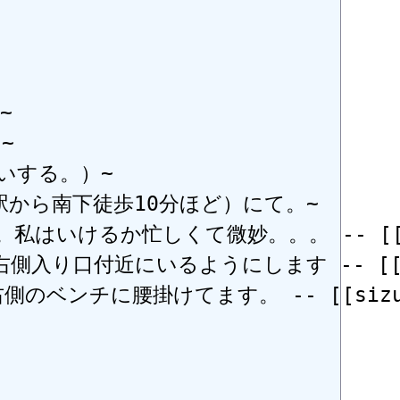




する。）~

から南下徒歩10分ほど）にて。~

しくて微妙。。。 -- [[akira_you]
いるようにします -- [[sizuya]] &
けてます。 -- [[sizuya]] &new