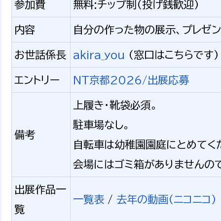
参加費
無料:チップ制(投げ銭歓迎)
内容
自分の作った物の展示、プレゼン
お世話係長
akira_you
(窓口はこちらです)
エントリー
NT京都2026/出展応募
上履き・靴袋必須。
駐車場なし。
備考
自転車は幼稚園園庭にとめてく
会場にはゴミ箱がありませんので
出展作品一
一覧表
/
去年の動画(ニコニコ)
覧