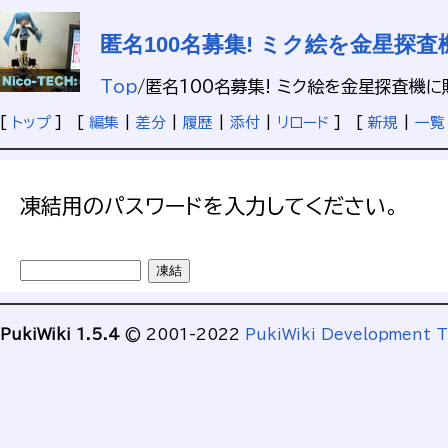
匿名100名募集! ミク絵を金星探
Top
/
匿名100名募集! ミク絵を金星探査機に
[
トップ
] [
編集
|
差分
|
履歴
|
添付
|
リロード
] [
新規
|
一覧
凍結用のパスワードを入力してください。
PukiWiki 1.5.4
© 2001-2022
PukiWiki Development 