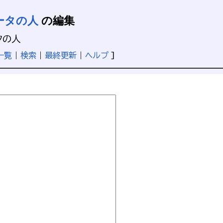
ータの人
の編集
タの人
一覧
|
検索
|
最終更新
|
ヘルプ
]