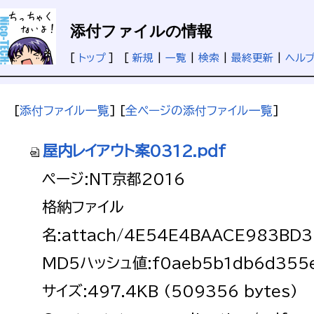
添付ファイルの情報
[
トップ
] [
新規
|
一覧
|
検索
|
最終更新
|
ヘル
[
添付ファイル一覧
] [
全ページの添付ファイル一覧
]
屋内レイアウト案0312.pdf
ページ:NT京都2016
格納ファイル
名:attach/4E54E4BAACE983BD
MD5ハッシュ値:f0aeb5b1db6d355e
サイズ:497.4KB (509356 bytes)