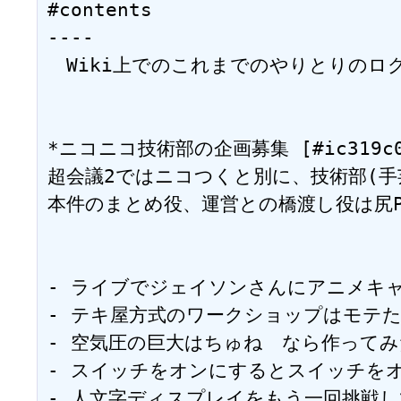
#contents

----

　Wiki上でのこれまでのやりとりのログ
*ニコニコ技術部の企画募集 [#ic319c04
超会議2ではニコつくと別に、技術部(手
本件のまとめ役、運営との橋渡し役は尻Pが担当して
- ライブでジェイソンさんにアニメキャラを丸太
- テキ屋方式のワークショップはモテたので体
- 空気圧の巨大はちゅね　なら作ってみたい --
- スイッチをオンにするとスイッチをオフにす
- 人文字ディスプレイをもう一回挑戦してみたいです。