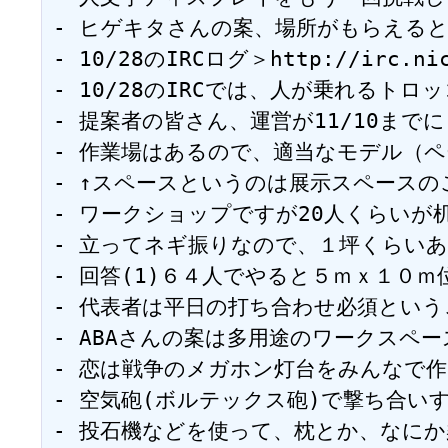
- ヒゲキタさんの案、場所がもらえるとしたら
- 10/28のIRCログ＞http://irc.nico
- 10/28のIRCでは、人が乗れるトロッ
- 提案者の皆さん、運営が11/10までに
- 作業場はあるので、適当なモデル（ペーパ
- ↑スペースというのは展示スペースのことで
- ワークショップですが20人くらいが机を
- 立ってネギ振りなので、１坪くらいあれば。 -
- 回答(1)６４人でやると５ｍｘ１０ｍ位い
- 代表者は平日の打ち合わせ必須ということは
- ABAさんの案は多用途のワークスペース
- 恋は戦争のメガホン灯台をみんなで作るのは
- 空気砲(ボルテックス砲)で撃ち合いするなどして
- 投石機などを使って、枕とか、なにか柔らかい