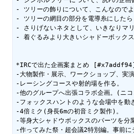
- ツリーの飾りについて、こんなのでよければ提供
- ツリーの網目の部分を電導糸にしたらどうで
- さりげないネタとして、いきなりマリオの
- 着ぐるみより大きいシャドーボックスのミクダ
*IRCで出た企画案まとめ [#x7addf94]
-大物製作・展示、ワークショップ、実演
-レーシングコースや射的場を作る。

-他のグループへ出張コラボ企画。(ニコ
-フォックスハントのような会場中を動き
-4倍ミク(身長6mの初音ミク製作)。

-等身大シャドウボックスのパーツを分業
-作ってみた祭・超会議2特別編。事前に