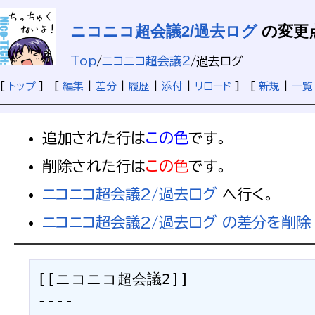
ニコニコ超会議2/過去ログ
の変更
Top
/
ニコニコ超会議2
/
過去ログ
[
トップ
] [
編集
|
差分
|
履歴
|
添付
|
リロード
] [
新規
|
一覧
追加された行は
この色
です。
削除された行は
この色
です。
ニコニコ超会議2/過去ログ
へ行く。
ニコニコ超会議2/過去ログ の差分を削除
[[ニコニコ超会議2]]

----
