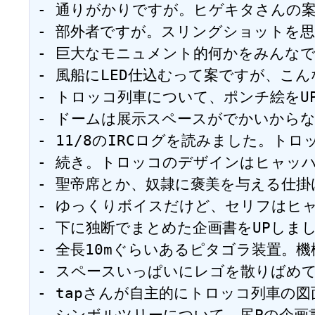
- 通りがかりですが。ヒゲキタさんの案につい
- 部外者ですが。スリングショットを思い切り
- 巨大なモニュメント的何かをみんなで当日つく
- 風船にLED仕込むって案ですが、こんなのは？
- トロッコ列車について、ポンチ絵をUPしま
- ドームは展示スペースがでかいからなー。巨
- 11/8のIRCログを読みました。
- 続き。トロッコのデザインはヒャッハ
- 聖帝席とか、奴隷に褒美を与える仕掛けは
- ゆっくりボイスだけど、セリフはヒャッハ
- 下に独断でまとめた企画書をUPしました。内容
- 全長10mぐらいあるピタゴラ装置。機械的
- スペースいっぱいにレゴを散りばめて、
- tapさんが自主的にトロッコ列車の図面と
- シンボルツリーについて、尻Pの企画書を参考